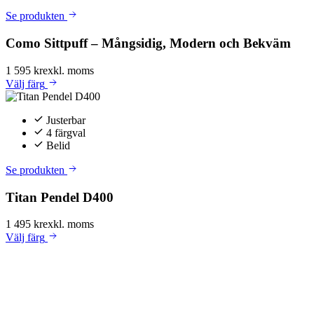
Se produkten
Como Sittpuff – Mångsidig, Modern och Bekväm
1 595 kr
exkl. moms
Välj
färg
Justerbar
4 färgval
Belid
Se produkten
Titan Pendel D400
1 495 kr
exkl. moms
Välj
färg