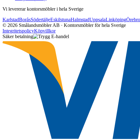
Vi levererar kontorsmöbler i hela Sverige
Karlstad
Borås
Södertälje
Eskilstuna
Halmstad
Uppsala
Linköping
Örebr
©
2026
Smålandsmöbler AB · Kontorsmöbler för hela Sverige
Integritetspolicy
Köpvillkor
Säker betalning