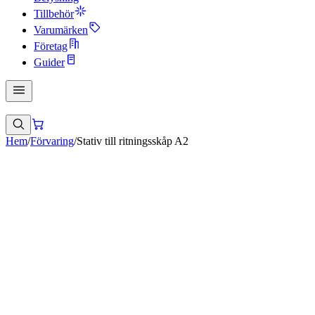
Tillbehör
Varumärken
Företag
Guider
Hem
/
Förvaring
/
Stativ till ritningsskåp A2