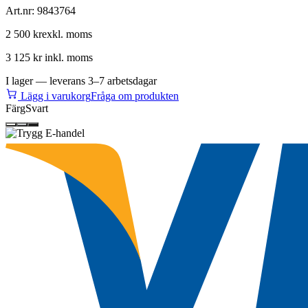
Art.nr:
9843764
2 500 kr
exkl. moms
3 125 kr
inkl. moms
I lager — leverans 3–7 arbetsdagar
Lägg i varukorg
Fråga om produkten
Färg
Svart