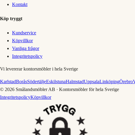
Kontakt
Köp tryggt
Kundservice
Köpvillkor
Vanliga frågor
Integritetspolicy
Vi levererar kontorsmöbler i hela Sverige
Karlstad
Borås
Södertälje
Eskilstuna
Halmstad
Uppsala
Linköping
Örebro
V
©
2026
Smålandsmöbler AB · Kontorsmöbler för hela Sverige
Integritetspolicy
Köpvillkor