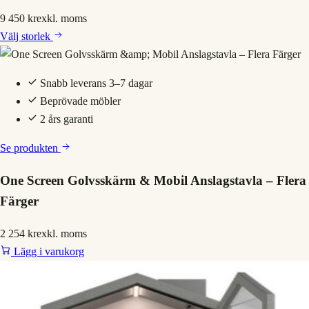
9 450 kr
exkl. moms
Välj
storlek
Snabb leverans 3–7 dagar
Beprövade möbler
2 års garanti
Se produkten
One Screen Golvsskärm & Mobil Anslagstavla – Flera
Färger
2 254 kr
exkl. moms
Lägg i varukorg