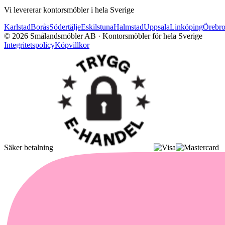
Vi levererar kontorsmöbler i hela Sverige
Karlstad
Borås
Södertälje
Eskilstuna
Halmstad
Uppsala
Linköping
Örebr
©
2026
Smålandsmöbler AB · Kontorsmöbler för hela Sverige
Integritetspolicy
Köpvillkor
Säker betalning