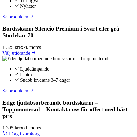
11 färgval
Nyheter
Se produkten
Bordsskärm Silencio Premium i Svart eller grå.
Storlekar 70
1 325 kr
exkl. moms
Välj
utförande
Ljuddämpande
Lintex
Snabb leverans 3–7 dagar
Se produkten
Edge ljudabsorberande bordsskärm –
Toppmonterad – Kontakta oss för offert med bäst
pris
1 395 kr
exkl. moms
Lägg i varukorg