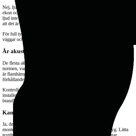
Nej, ljudabsorbenter kan inte eliminera all buller men de minskar
ekon och efterklangstid markant, vilket gör att samtal och störande
ljud inte bär lika långt. Resultatet är att kontoret upplevs tystare och
att det är lättare att förstå vad kolleger säger utan att höja rösten.
För full tystnad i ett kontorsrum krävs dessutom ljudisolering av
väggar och dörrar.
Är akustikpaneler brandsäkra?
De flesta akustikpaneler vi säljer är brandklassade enligt Europeiska
normen, vanligtvis klass B eller C (Euroklassen). Det innebär att de
är flamhämmande och inte bidrar till brandspridning under normala
förhållanden.
Kontrollera alltid brandklassen i produktbladet, särskilt om du
installerar i utrymningsstråk eller offentliga lokaler där specifika
brandkrav gäller.
Kan jag montera akustikpaneler själv?
Ja, de flesta väggmonterade akustikpaneler levereras med
monteringstillbehör och kan sättas upp med vanliga verktyg. Lätta
textilpaneler monteras med klisteröglor, skruvar och pluggar