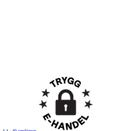
4,4
· 49 omdömen