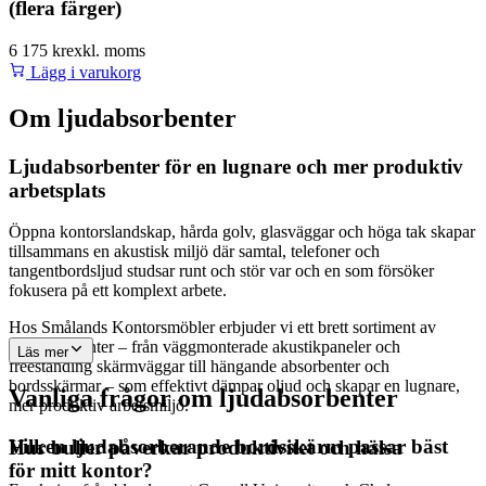
(flera färger)
6 175 kr
exkl. moms
Lägg i varukorg
Om
ljudabsorbenter
Ljudabsorbenter för en lugnare och mer produktiv
arbetsplats
Öppna kontorslandskap, hårda golv, glasväggar och höga tak skapar
tillsammans en akustisk miljö där samtal, telefoner och
tangentbordsljud studsar runt och stör var och en som försöker
fokusera på ett komplext arbete.
Hos Smålands Kontorsmöbler erbjuder vi ett brett sortiment av
ljudabsorbenter – från väggmonterade akustikpaneler och
Läs mer
freestanding skärmväggar till hängande absorbenter och
bordsskärmar – som effektivt dämpar oljud och skapar en lugnare,
Vanliga frågor om
ljudabsorbenter
mer produktiv arbetsmiljö.
Vilken ljudabsorberande bordsskärm passar bäst
Hur buller påverkar produktivitet och hälsa
för mitt kontor?