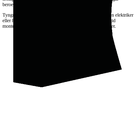
beroende på väggens material.
Tyngre paneler och takmonterade bafflar kräver ibland en elektriker
eller hantverkare för en säker installation. Vi bifograr alltid
monteringsanvisningar och kan guida dig om du är osäker.