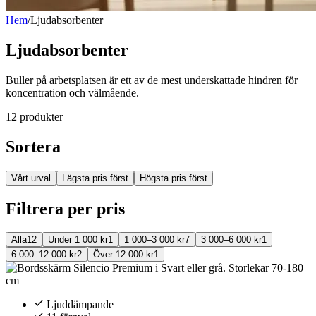
Hem
/
Ljudabsorbenter
Ljudabsorbenter
Buller på arbetsplatsen är ett av de mest underskattade hindren för
koncentration och välmående.
12
produkter
Sortera
Vårt urval
Lägsta pris först
Högsta pris först
Filtrera per pris
Alla
12
Under 1 000 kr
1
1 000–3 000 kr
7
3 000–6 000 kr
1
6 000–12 000 kr
2
Över 12 000 kr
1
Ljuddämpande