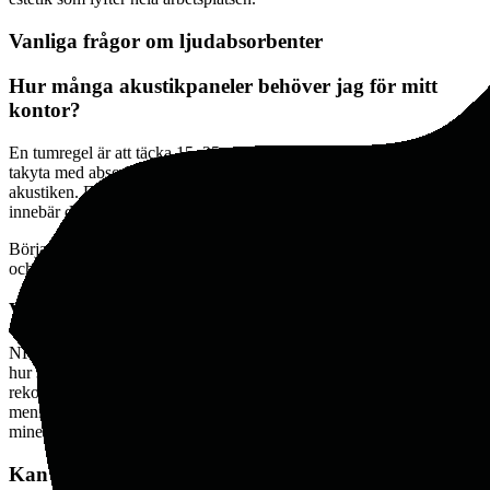
Vanliga frågor om ljudabsorbenter
Hur många akustikpaneler behöver jag för mitt
kontor?
En tumregel är att täcka 15–25 procent av rummets totala vägg- och
takyta med absorberande material för att märkbart förbättra
akustiken. För ett konferensrum på 30 m² med 2,5 m takhöjd
innebär det ungefär 8–15 m² absorbenter.
Börja med de ytor som tar emot mest ljud – väggar mitt emot fönster
och glas, och taket om möjligt.
Vad är NRC och vilket värde bör jag välja?
NRC, Noise Reduction Coefficient, är ett tal från 0 till 1 som anger
hur stor andel av ljudet produkten absorberar. För kontorsbruk
rekommenderas produkter med NRC på minst 0.7–0.9 för ett
meningsfullt bidrag. Tunna paneler har lägre NRC, tjockare
mineralullsbaserade paneler når upp mot NRC 1.0.
Kan ljudabsorbenter eliminera all kontorsbuller?