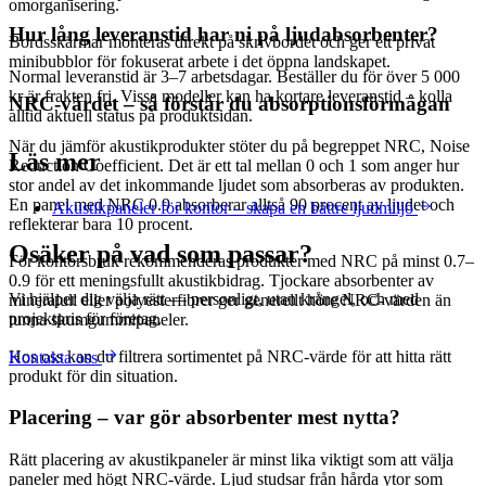
omorganisering.
Hur lång leveranstid har ni på ljudabsorbenter?
Bordsskärmar monteras direkt på skrivbordet och ger ett privat
minibubblor för fokuserat arbete i det öppna landskapet.
Normal leveranstid är 3–7 arbetsdagar. Beställer du för över 5 000
kr är frakten fri. Vissa modeller kan ha kortare leveranstid – kolla
NRC-värdet – så förstår du absorptionsförmågan
alltid aktuell status på produktsidan.
När du jämför akustikprodukter stöter du på begreppet NRC, Noise
Läs mer
Reduction Coefficient. Det är ett tal mellan 0 och 1 som anger hur
stor andel av det inkommande ljudet som absorberas av produkten.
En panel med NRC 0.9 absorberar alltså 90 procent av ljudet och
Akustikpaneler för kontor – skapa en bättre ljudmiljö
reflekterar bara 10 procent.
Osäker på vad som passar?
För kontorsbruk rekommenderas produkter med NRC på minst 0.7–
0.9 för ett meningsfullt akustikbidrag. Tjockare absorbenter av
Vi hjälper dig välja rätt — personligt, utan krångel, och med
mineralull eller polyesterfibrer ger generellt höre NRC-värden än
projektpris för företag.
tunna skumgummipaneler.
Hos oss kan du filtrera sortimentet på NRC-värde för att hitta rätt
Kontakta oss
produkt för din situation.
Placering – var gör absorbenter mest nytta?
Rätt placering av akustikpaneler är minst lika viktigt som att välja
paneler med högt NRC-värde. Ljud studsar från hårda ytor som