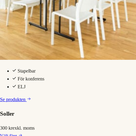
Stapelbar
För konferens
ELJ
Se produkten
Soller
300 kr
exkl. moms
Välj
färg