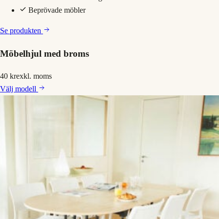
Beprövade möbler
Se produkten
Möbelhjul med broms
40 kr
exkl. moms
Välj
modell