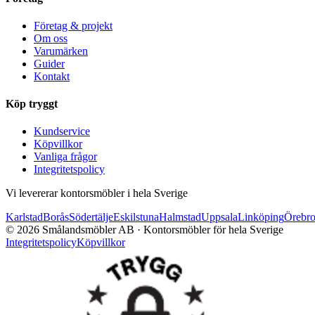
Företag & projekt
Om oss
Varumärken
Guider
Kontakt
Köp tryggt
Kundservice
Köpvillkor
Vanliga frågor
Integritetspolicy
Vi levererar kontorsmöbler i hela Sverige
Karlstad
Borås
Södertälje
Eskilstuna
Halmstad
Uppsala
Linköping
Örebr
©
2026
Smålandsmöbler AB · Kontorsmöbler för hela Sverige
Integritetspolicy
Köpvillkor