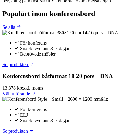
belysning på minst 500 lux vid bordet ökar arbetsglädjen.
Populärt inom
konferensbord
Se alla
För konferens
Snabb leverans 3–7 dagar
Beprövade möbler
Se produkten
Konferensbord båtformat 18-20 pers – DNA
13 378 kr
exkl. moms
Välj
utförande
För konferens
ELJ
Snabb leverans 3–7 dagar
Se produkten