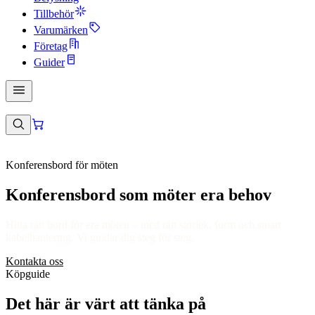
Tillbehör
Varumärken
Företag
Guider
Konferensbord för möten
Konferensbord som möter era behov
Hitta rätt bord för era möten – med rätt storlek, form och smart
kabelhantering. Vi guidar dig steg för steg.
Kontakta oss
Köpguide
Det här är värt att tänka på