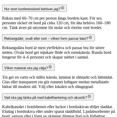
Hur stort konferensbord behöver jag?
Räkna med 60–70 cm per person längs bordets kant. För sex
personer räcker ett bord på cirka 120 cm, för åtta behövs 160–180
cm. Tänk även på utrymme för stolar och rörelse runt bordet.
Rektangulärt, ovalt eller runt – vilken form passar bäst?
Rektangulära bord är mest yteffektiva och passar bra för större
möten. Ovala bord ger mjukare flöde och rumskänsla. Runda bord
fungerar för 4–6 personer och skapar närhet i samtal.
Vilket material ska jag välja?
Trä ger en varm och tidlös känsla, laminat är slitstarkt och lättstädat.
Glas eller transparent yta gör rummet luftigare medan metallstativ
bidrar till modern stil. Välj efter lokalen och slitagegrad.
Vad ska jag tänka på med kabelhantering och akustik?
Kabelkanaler i bordsbenen eller luckor i bordsskivan döljer sladdar.
Eluttag i bordsskiva eller under sparat sladdbråd. Ljudabsorbenter på
bord, väggar eller i form av skärmar dämpar ljud och förbättrar