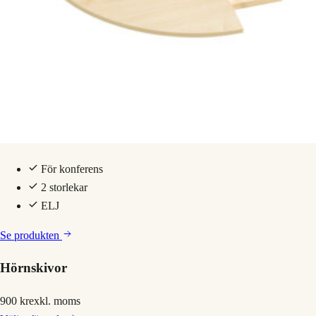
För konferens
2 storlekar
ELJ
Se produkten
Hörnskivor
900 kr
exkl. moms