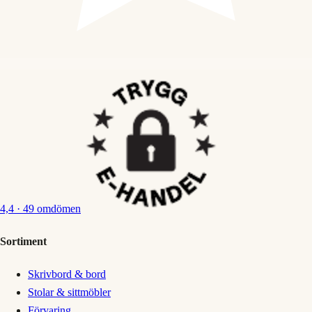
4,4
· 49 omdömen
Sortiment
Skrivbord & bord
Stolar & sittmöbler
Förvaring