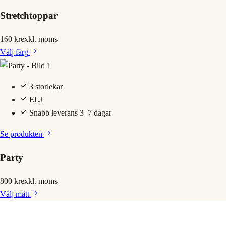
Stretchtoppar
160 kr
exkl. moms
Välj
färg
3 storlekar
ELJ
Snabb leverans 3–7 dagar
Se produkten
Party
800 kr
exkl. moms
Välj
mått