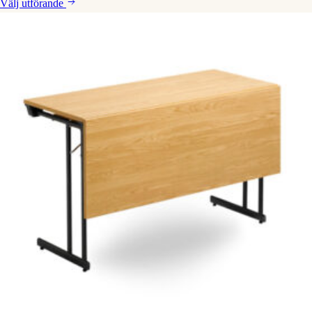
Välj
utförande