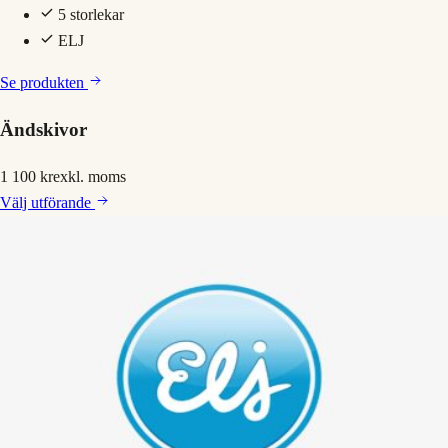
5 storlekar
ELJ
Se produkten
Ändskivor
1 100 kr
exkl. moms
Välj
utförande