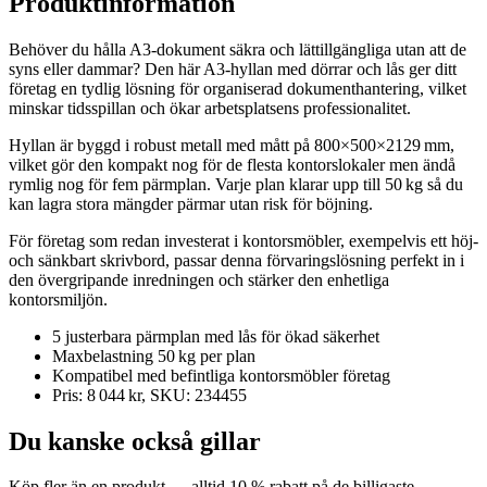
Produktinformation
Behöver du hålla A3‑dokument säkra och lättillgängliga utan att de
syns eller dammar? Den här A3‑hyllan med dörrar och lås ger ditt
företag en tydlig lösning för organiserad dokumenthantering, vilket
minskar tidsspillan och ökar arbetsplatsens professionalitet.
Hyllan är byggd i robust metall med mått på 800×500×2129 mm,
vilket gör den kompakt nog för de flesta kontorslokaler men ändå
rymlig nog för fem pärmplan. Varje plan klarar upp till 50 kg så du
kan lagra stora mängder pärmar utan risk för böjning.
För företag som redan investerat i kontorsmöbler, exempelvis ett höj‑
och sänkbart skrivbord, passar denna förvaringslösning perfekt in i
den övergripande inredningen och stärker den enhetliga
kontorsmiljön.
5 justerbara pärmplan med lås för ökad säkerhet
Maxbelastning 50 kg per plan
Kompatibel med befintliga kontorsmöbler företag
Pris: 8 044 kr, SKU: 234455
Du kanske också gillar
Köp fler än en produkt — alltid 10 % rabatt på de billigaste