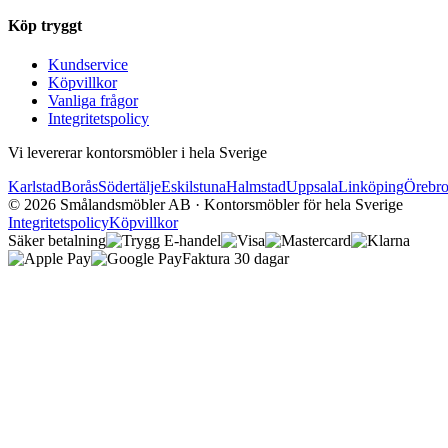
Köp tryggt
Kundservice
Köpvillkor
Vanliga frågor
Integritetspolicy
Vi levererar kontorsmöbler i hela Sverige
Karlstad
Borås
Södertälje
Eskilstuna
Halmstad
Uppsala
Linköping
Örebr
©
2026
Smålandsmöbler AB · Kontorsmöbler för hela Sverige
Integritetspolicy
Köpvillkor
Säker betalning
Faktura 30 dagar