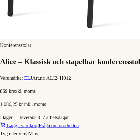
Konferensstolar
Alice – Klassisk och stapelbar konferenssto
Varumärke:
ELJ
Art.nr:
ALI24H012
869 kr
exkl. moms
1 086,25 kr
inkl. moms
I lager — leverans 3–7 arbetsdagar
Lägg i varukorg
Fråga om produkten
Tyg eller vinyl
Vinyl