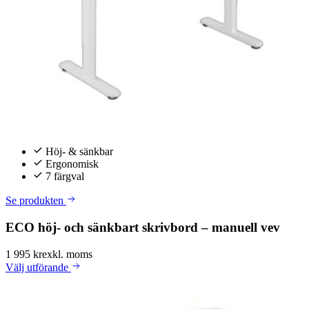
Höj- & sänkbar
Ergonomisk
7 färgval
Se produkten
ECO höj- och sänkbart skrivbord – manuell vev
1 995 kr
exkl. moms
Välj
utförande