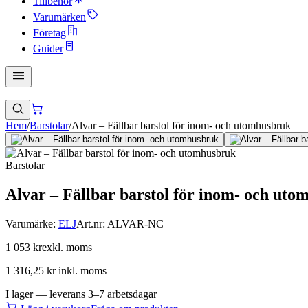
Tillbehör
Varumärken
Företag
Guider
Hem
/
Barstolar
/
Alvar – Fällbar barstol för inom- och utomhusbruk
Barstolar
Alvar – Fällbar barstol för inom- och ut
Varumärke:
ELJ
Art.nr:
ALVAR-NC
1 053 kr
exkl. moms
1 316,25 kr
inkl. moms
I lager — leverans 3–7 arbetsdagar