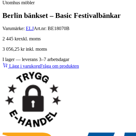
Utomhus möbler
Berlin bänkset – Basic Festivalbänkar
Varumärke:
ELJ
Art.nr:
BE18070B
2 445 kr
exkl. moms
3 056,25 kr
inkl. moms
I lager — leverans 3–7 arbetsdagar
Lägg i varukorg
Fråga om produkten