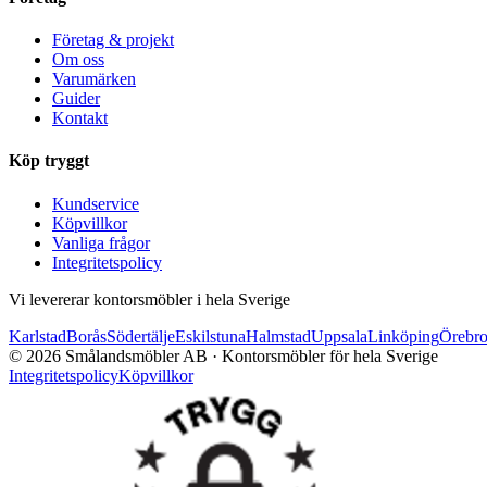
Företag & projekt
Om oss
Varumärken
Guider
Kontakt
Köp tryggt
Kundservice
Köpvillkor
Vanliga frågor
Integritetspolicy
Vi levererar kontorsmöbler i hela Sverige
Karlstad
Borås
Södertälje
Eskilstuna
Halmstad
Uppsala
Linköping
Örebr
©
2026
Smålandsmöbler AB · Kontorsmöbler för hela Sverige
Integritetspolicy
Köpvillkor