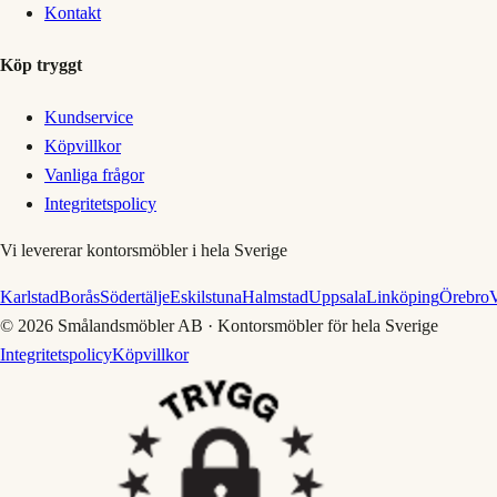
Kontakt
Köp tryggt
Kundservice
Köpvillkor
Vanliga frågor
Integritetspolicy
Vi levererar kontorsmöbler i hela Sverige
Karlstad
Borås
Södertälje
Eskilstuna
Halmstad
Uppsala
Linköping
Örebro
V
©
2026
Smålandsmöbler AB · Kontorsmöbler för hela Sverige
Integritetspolicy
Köpvillkor