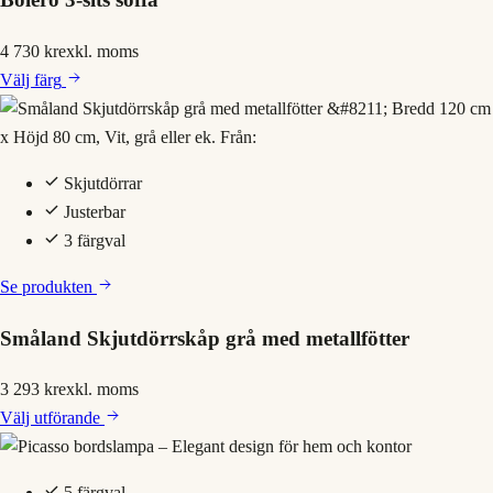
4 730 kr
exkl. moms
Välj
färg
Skjutdörrar
Justerbar
3 färgval
Se produkten
Småland Skjutdörrskåp grå med metallfötter
3 293 kr
exkl. moms
Välj
utförande
5 färgval