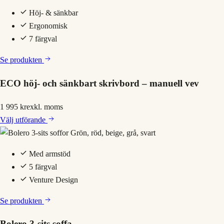
Höj- & sänkbar
Ergonomisk
7 färgval
Se produkten
ECO höj- och sänkbart skrivbord – manuell vev
1 995 kr
exkl. moms
Välj
utförande
Med armstöd
5 färgval
Venture Design
Se produkten
Bolero 3-sits soffa