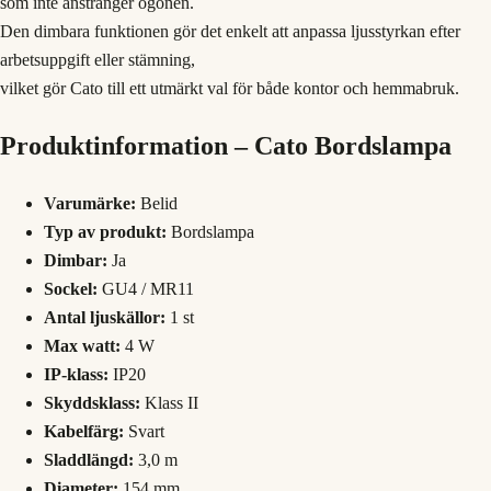
som inte anstränger ögonen.
Den dimbara funktionen gör det enkelt att anpassa ljusstyrkan efter
arbetsuppgift eller stämning,
vilket gör Cato till ett utmärkt val för både kontor och hemmabruk.
Produktinformation – Cato Bordslampa
Varumärke:
Belid
Typ av produkt:
Bordslampa
Dimbar:
Ja
Sockel:
GU4 / MR11
Antal ljuskällor:
1 st
Max watt:
4 W
IP-klass:
IP20
Skyddsklass:
Klass II
Kabelfärg:
Svart
Sladdlängd:
3,0 m
Diameter:
154 mm