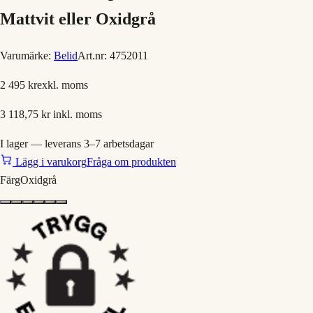
Mattvit eller Oxidgrå
Varumärke:
Belid
Art.nr:
4752011
2 495 kr
exkl. moms
3 118,75 kr
inkl. moms
I lager — leverans 3–7 arbetsdagar
Lägg i varukorg
Fråga om produkten
Färg
Oxidgrå