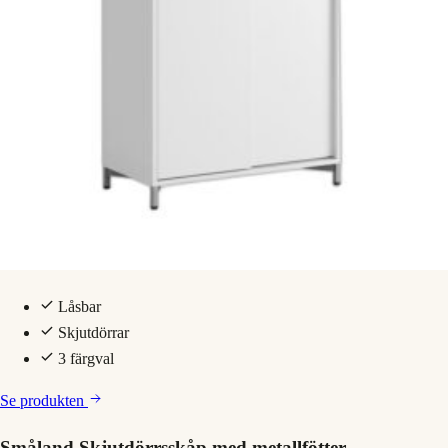
Låsbar
Skjutdörrar
3 färgval
Se produkten
Småland Skjutdörrsskåp med metallfötter