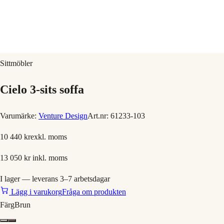
Sittmöbler
Cielo 3-sits soffa
Varumärke:
Venture Design
Art.nr:
61233-103
10 440 kr
exkl. moms
13 050 kr
inkl. moms
I lager — leverans 3–7 arbetsdagar
Lägg i varukorg
Fråga om produkten
Färg
Brun