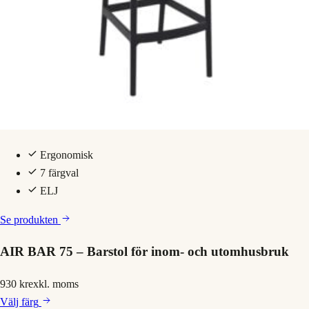
Ergonomisk
7 färgval
ELJ
Se produkten
AIR BAR 75 – Barstol för inom- och utomhusbruk
930 kr
exkl. moms
Välj
färg