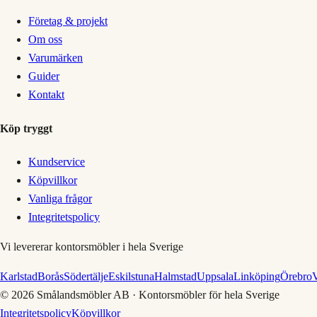
Företag & projekt
Om oss
Varumärken
Guider
Kontakt
Köp tryggt
Kundservice
Köpvillkor
Vanliga frågor
Integritetspolicy
Vi levererar kontorsmöbler i hela Sverige
Karlstad
Borås
Södertälje
Eskilstuna
Halmstad
Uppsala
Linköping
Örebro
V
©
2026
Smålandsmöbler AB · Kontorsmöbler för hela Sverige
Integritetspolicy
Köpvillkor