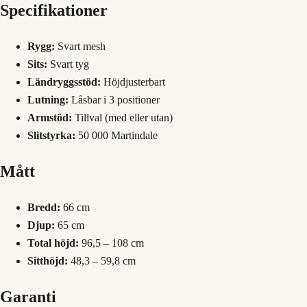
Specifikationer
Rygg:
Svart mesh
Sits:
Svart tyg
Ländryggsstöd:
Höjdjusterbart
Lutning:
Låsbar i 3 positioner
Armstöd:
Tillval (med eller utan)
Slitstyrka:
50 000 Martindale
Mått
Bredd:
66 cm
Djup:
65 cm
Total höjd:
96,5 – 108 cm
Sitthöjd:
48,3 – 59,8 cm
Garanti