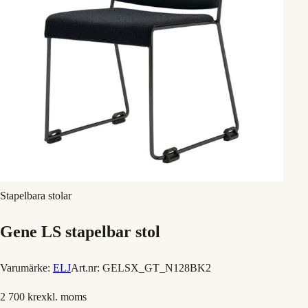
Stapelbara stolar
Gene LS stapelbar stol
Varumärke:
ELJ
Art.nr:
GELSX_GT_N128BK2
2 700 kr
exkl. moms