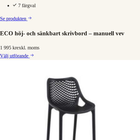
7 färgval
Se produkten
ECO höj- och sänkbart skrivbord – manuell vev
1 995 kr
exkl. moms
Välj
utförande