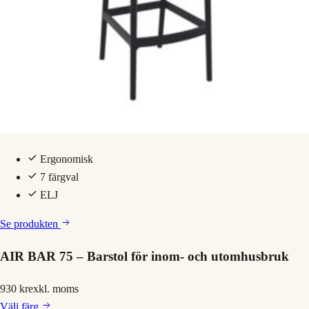
Ergonomisk
7 färgval
ELJ
Se produkten
AIR BAR 75 – Barstol för inom- och utomhusbruk
930 kr
exkl. moms
Välj
färg