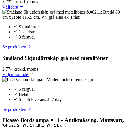
3 735 kr
exkl. moms
Välj
färg
Skjutdörrar
Justerbar
3 färgval
Se produkten
Småland Skjutdörrskåp grå med metallfötter
2 774 kr
exkl. moms
Välj
utförande
5 färgval
Belid
Snabb leverans 3–7 dagar
Se produkten
Picasso Bordslampa × H – Antikmässing, Mattsvart,
Mattvit, Oxid eller Oxidgrå