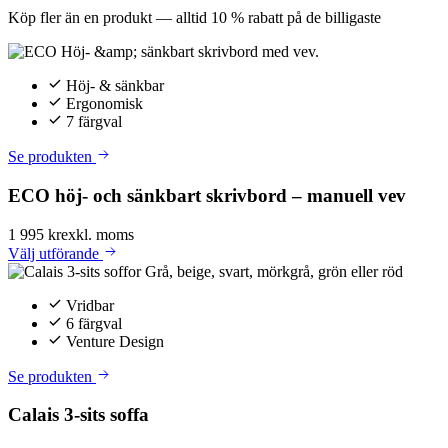
Köp fler än en produkt — alltid 10 % rabatt på de billigaste
Höj- & sänkbar
Ergonomisk
7 färgval
Se produkten
ECO höj- och sänkbart skrivbord – manuell vev
1 995 kr
exkl. moms
Välj
utförande
Vridbar
6 färgval
Venture Design
Se produkten
Calais 3-sits soffa