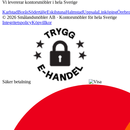
Vi levererar kontorsmöbler i hela Sverige
Karlstad
Borås
Södertälje
Eskilstuna
Halmstad
Uppsala
Linköping
Örebr
©
2026
Smålandsmöbler AB · Kontorsmöbler för hela Sverige
Integritetspolicy
Köpvillkor
Säker betalning