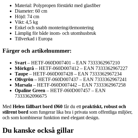
Material: Polypropen förstärkt med glasfiber
Diameter: 60 cm
Höjd: 74 cm
Vikt: 4,5 kg
Enkel och snabb montering/demontering
Lämplig för både inom- och utomhusbruk
Tillverkad i Europa
Färger och artikelnummer:
Svart
– HETF-060D007401 – EAN 7333362967210
Mörkgrå
– HETF-060D007412 – EAN 7333362967227
Taupe
– HETF-060D007428 – EAN 7333362967234
Olivgrön
– HETF-060D007437 – EAN 7333362967241
Marsala
– HETF-060D007442 – EAN 7333362967258
Opaline Green
– HETF-060D007457 – EAN
7333362096675
Med
Helen fällbart bord Ø60
får du ett
praktiskt, robust och
stilrent bord
som fungerar lika bra i privata som offentliga miljöer,
och som kombinerar funktion med elegant design.
Du kanske också gillar