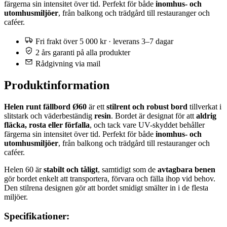
färgerna sin intensitet över tid. Perfekt för både
inomhus- och
utomhusmiljöer
, från balkong och trädgård till restauranger och
caféer.
Fri frakt över 5 000 kr · leverans 3–7 dagar
2 års garanti på alla produkter
Rådgivning via mail
Produktinformation
Helen runt fällbord Ø60
är ett
stilrent och robust bord
tillverkat i
slitstark och väderbeständig
resin
. Bordet är designat för att
aldrig
fläcka, rosta eller förfalla
, och tack vare UV-skyddet behåller
färgerna sin intensitet över tid. Perfekt för både
inomhus- och
utomhusmiljöer
, från balkong och trädgård till restauranger och
caféer.
Helen 60 är
stabilt och tåligt
, samtidigt som de
avtagbara benen
gör bordet enkelt att transportera, förvara och fälla ihop vid behov.
Den stilrena designen gör att bordet smidigt smälter in i de flesta
miljöer.
Specifikationer: