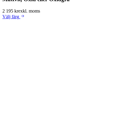
2 195 kr
exkl. moms
Välj
färg