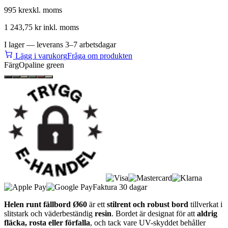
995 kr
exkl. moms
1 243,75 kr
inkl. moms
I lager — leverans 3–7 arbetsdagar
Lägg i varukorg
Fråga om produkten
Färg
Opaline green
Faktura 30 dagar
Helen runt fällbord Ø60
är ett
stilrent och robust bord
tillverkat i
slitstark och väderbeständig
resin
. Bordet är designat för att
aldrig
fläcka, rosta eller förfalla
, och tack vare UV-skyddet behåller