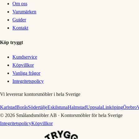
Om oss
Varumärken
Guider
Kontakt
Köp tryggt
Kundservice
Köpvillkor
Vanliga frågor
Integritetspolicy
Vi levererar kontorsmöbler i hela Sverige
Karlstad
Borås
Södertälje
Eskilstuna
Halmstad
Uppsala
Linköping
Örebro
V
©
2026
Smålandsmöbler AB · Kontorsmöbler för hela Sverige
Integritetspolicy
Köpvillkor