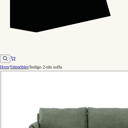
Hem
/
Sittmöbler
/
Indigo 2-sits soffa