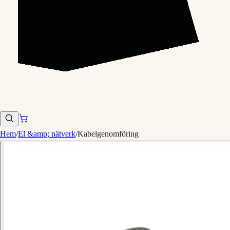
Hem
/
El &amp; nätverk
/
Kabelgenomföring