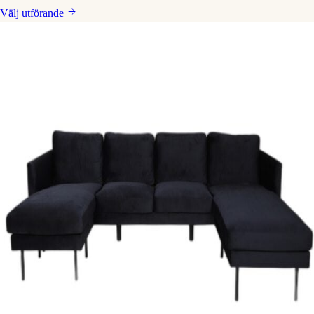
Välj
utförande