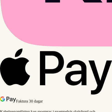
Faktura 30 dagar
Kabelgenomföring kan monteras i exempelvis skrivbord och