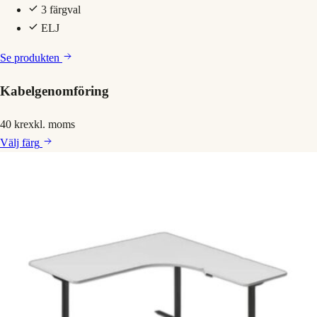
3 färgval
ELJ
Se produkten
Kabelgenomföring
40 kr
exkl. moms
Välj
färg