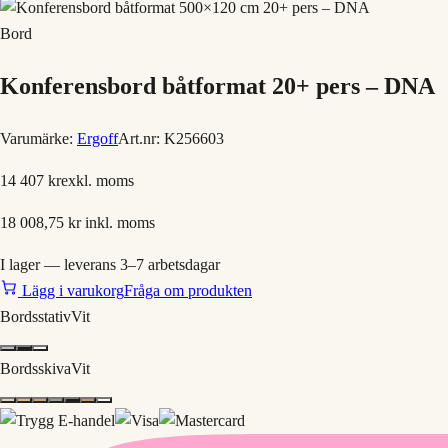
Bord
Konferensbord båtformat 20+ pers – DNA
Varumärke:
Ergoff
Art.nr:
K256603
14 407 kr
exkl. moms
18 008,75 kr
inkl. moms
I lager — leverans 3–7 arbetsdagar
Lägg i varukorg
Fråga om produkten
Bordsstativ
Vit
Bordsskiva
Vit