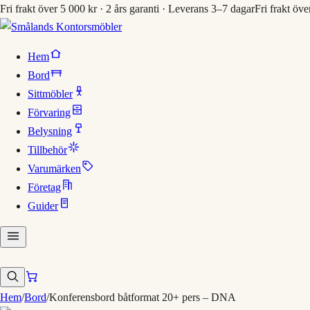
Fri frakt över 5 000 kr · 2 års garanti · Leverans 3–7 dagar
Fri frakt öve
Hem
Bord
Sittmöbler
Förvaring
Belysning
Tillbehör
Varumärken
Företag
Guider
Hem
/
Bord
/
Konferensbord båtformat 20+ pers – DNA