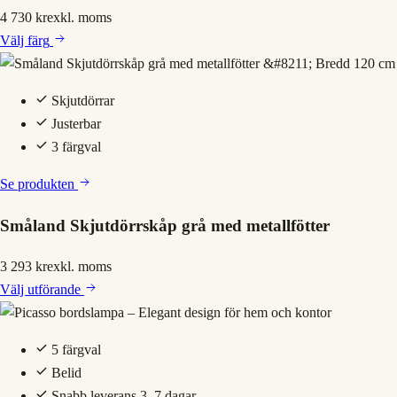
4 730 kr
exkl. moms
Välj
färg
Skjutdörrar
Justerbar
3 färgval
Se produkten
Småland Skjutdörrskåp grå med metallfötter
3 293 kr
exkl. moms
Välj
utförande
5 färgval
Belid
Snabb leverans 3–7 dagar