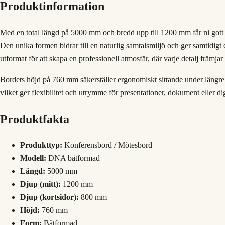
Produktinformation
Med en total längd på 5000 mm och bredd upp till 1200 mm får ni gott
Den unika formen bidrar till en naturlig samtalsmiljö och ger samtidigt e
utformat för att skapa en professionell atmosfär, där varje detalj främjar
Bordets höjd på 760 mm säkerställer ergonomiskt sittande under längr
vilket ger flexibilitet och utrymme för presentationer, dokument eller dig
Produktfakta
Produkttyp:
Konferensbord / Mötesbord
Modell:
DNA båtformad
Längd:
5000 mm
Djup (mitt):
1200 mm
Djup (kortsidor):
800 mm
Höjd:
760 mm
Form:
Båtformad