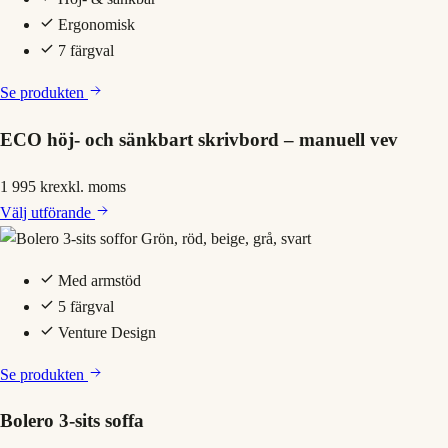
Ergonomisk
7 färgval
Se produkten
ECO höj- och sänkbart skrivbord – manuell vev
1 995 kr
exkl. moms
Välj
utförande
Med armstöd
5 färgval
Venture Design
Se produkten
Bolero 3-sits soffa