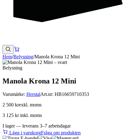
Hem
/
Belysning
/
Manola Krona 12 Mini
Belysning
Manola Krona 12 Mini
Varumärke:
Herstal
Art.nr:
HB16659710353
2 500 kr
exkl. moms
3 125 kr
inkl. moms
I lager — leverans 3–7 arbetsdagar
Lägg i varukorg
Fråga om produkten