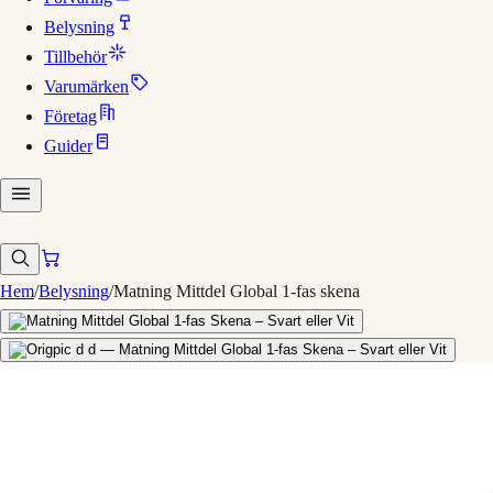
Belysning
Tillbehör
Varumärken
Företag
Guider
Hem
/
Belysning
/
Matning Mittdel Global 1-fas skena