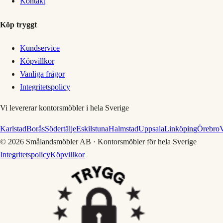
Kontakt
Köp tryggt
Kundservice
Köpvillkor
Vanliga frågor
Integritetspolicy
Vi levererar kontorsmöbler i hela Sverige
Karlstad
Borås
Södertälje
Eskilstuna
Halmstad
Uppsala
Linköping
Örebro
V
©
2026
Smålandsmöbler AB · Kontorsmöbler för hela Sverige
Integritetspolicy
Köpvillkor