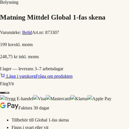
Belysning
Matning Mittdel Global 1-fas skena
Varumärke:
Belid
Art.nr:
873307
199 kr
exkl. moms
248,75 kr
inkl. moms
I lager — leverans 3–7 arbetsdagar
Lägg i varukorg
Fråga om produkten
Färg
Vit
Faktura 30 dagar
Tillbehör till Global 1-fas skena
Finns i svart eller vit