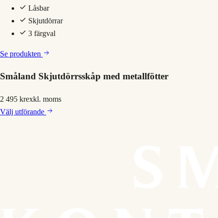
Låsbar
Skjutdörrar
3 färgval
Se produkten
Småland Skjutdörrsskåp med metallfötter
2 495 kr
exkl. moms
Välj
utförande