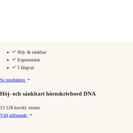
Höj- & sänkbar
Ergonomisk
5 färgval
Se produkten
Höj- och sänkbart hörnskrivbord DNA
15 128 kr
exkl. moms
Välj
utförande