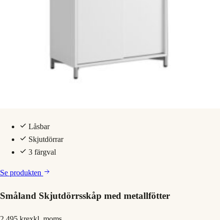
Låsbar
Skjutdörrar
3 färgval
Se produkten
Småland Skjutdörrsskåp med metallfötter
2 495 kr
exkl. moms