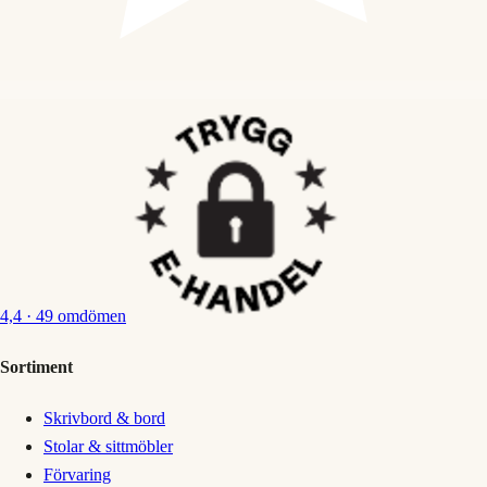
4,4
· 49 omdömen
Sortiment
Skrivbord & bord
Stolar & sittmöbler
Förvaring