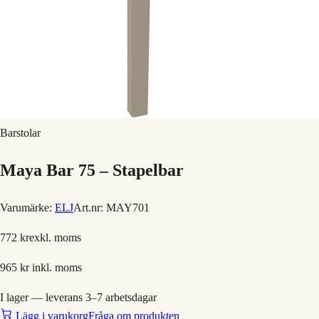
Barstolar
Maya Bar 75 – Stapelbar
Varumärke:
ELJ
Art.nr:
MAY701
772 kr
exkl. moms
965 kr
inkl. moms
I lager — leverans 3–7 arbetsdagar
Lägg i varukorg
Fråga om produkten