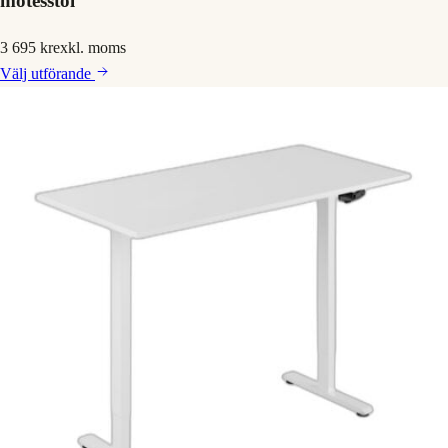
mötesstol
3 695 kr
exkl. moms
Välj
utförande