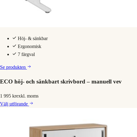
Höj- & sänkbar
Ergonomisk
7 färgval
Se produkten
ECO höj- och sänkbart skrivbord – manuell vev
1 995 kr
exkl. moms
Välj
utförande