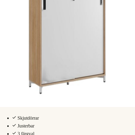
Skjutdörrar
Justerbar
3 färgval