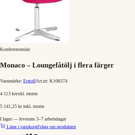
Konferensstolar
Monaco – Loungefåtölj i flera färger
Varumärke:
Ergoff
Art.nr:
K108374
4 113 kr
exkl. moms
5 141,25 kr
inkl. moms
I lager — leverans 3–7 arbetsdagar
Lägg i varukorg
Fråga om produkten