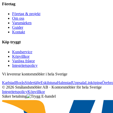
Företag
Företag & projekt
Om oss
Varumärken
Guider
Kontakt
Köp tryggt
Kundservice
Köpvillkor
Vanliga frågor
Integritetspolicy
Vi levererar kontorsmöbler i hela Sverige
Karlstad
Borås
Södertälje
Eskilstuna
Halmstad
Uppsala
Linköping
Örebr
©
2026
Smålandsmöbler AB · Kontorsmöbler för hela Sverige
Integritetspolicy
Köpvillkor
Säker betalning