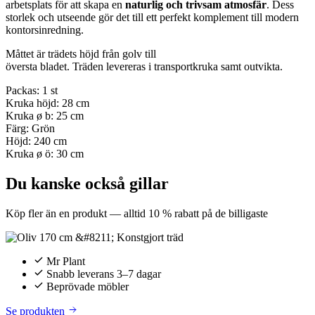
arbetsplats för att skapa en
naturlig och trivsam atmosfär
. Dess
storlek och utseende gör det till ett perfekt komplement till modern
kontorsinredning.
Måttet är trädets höjd från golv till
översta bladet. Träden levereras i transportkruka samt outvikta.
Packas: 1 st
Kruka höjd: 28 cm
Kruka ø b: 25 cm
Färg: Grön
Höjd: 240 cm
Kruka ø ö: 30 cm
Du kanske också gillar
Köp fler än en produkt — alltid 10 % rabatt på de billigaste
Mr Plant
Snabb leverans 3–7 dagar
Beprövade möbler
Se produkten