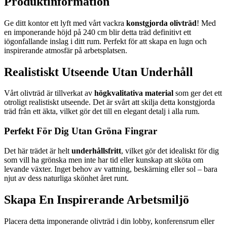
Produktinformation
Ge ditt kontor ett lyft med vårt vackra
konstgjorda olivträd
! Med
en imponerande höjd på 240 cm blir detta träd definitivt ett
iögonfallande inslag i ditt rum. Perfekt för att skapa en lugn och
inspirerande atmosfär på arbetsplatsen.
Realistiskt Utseende Utan Underhåll
Vårt olivträd är tillverkat av
högkvalitativa material
som ger det ett
otroligt realistiskt utseende. Det är svårt att skilja detta konstgjorda
träd från ett äkta, vilket gör det till en elegant detalj i alla rum.
Perfekt För Dig Utan Gröna Fingrar
Det här trädet är helt
underhållsfritt
, vilket gör det idealiskt för dig
som vill ha grönska men inte har tid eller kunskap att sköta om
levande växter. Inget behov av vattning, beskärning eller sol – bara
njut av dess naturliga skönhet året runt.
Skapa En Inspirerande Arbetsmiljö
Placera detta imponerande olivträd i din lobby, konferensrum eller