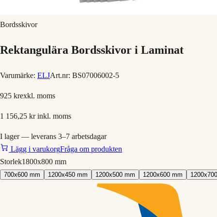
Bordsskivor
Rektangulära Bordsskivor i Laminat
Varumärke:
ELJ
Art.nr:
BS07006002-5
925 kr
exkl. moms
1 156,25 kr
inkl. moms
I lager — leverans 3–7 arbetsdagar
Lägg i varukorg
Fråga om produkten
Storlek
1800x800 mm
700x600 mm
1200x450 mm
1200x500 mm
1200x600 mm
1200x70