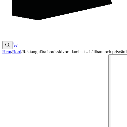
Hem
/
Bord
/
Rektangulära bordsskivor i laminat – hållbara och prisvärd