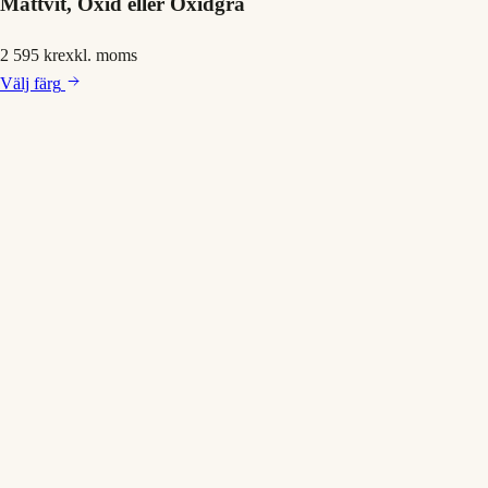
Mattvit, Oxid eller Oxidgrå
2 595 kr
exkl. moms
Välj
färg