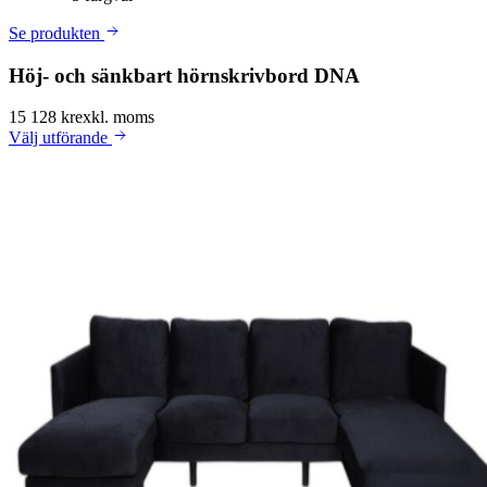
Se produkten
Höj- och sänkbart hörnskrivbord DNA
15 128 kr
exkl. moms
Välj
utförande