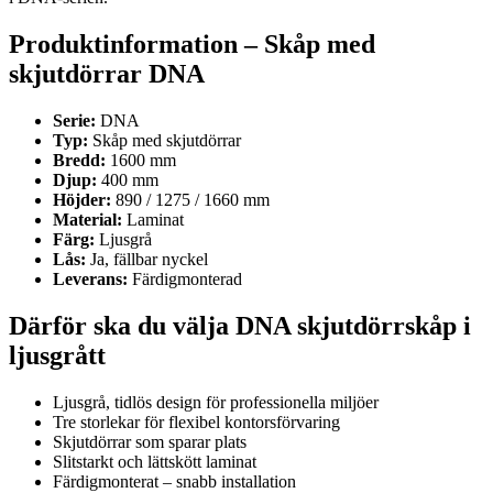
Produktinformation – Skåp med
skjutdörrar DNA
Serie:
DNA
Typ:
Skåp med skjutdörrar
Bredd:
1600 mm
Djup:
400 mm
Höjder:
890 / 1275 / 1660 mm
Material:
Laminat
Färg:
Ljusgrå
Lås:
Ja, fällbar nyckel
Leverans:
Färdigmonterad
Därför ska du välja DNA skjutdörrskåp i
ljusgrått
Ljusgrå, tidlös design för professionella miljöer
Tre storlekar för flexibel kontorsförvaring
Skjutdörrar som sparar plats
Slitstarkt och lättskött laminat
Färdigmonterat – snabb installation