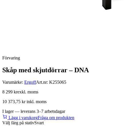
Förvaring
Skåp med skjutdörrar – DNA
Varumärke:
Ergoff
Art.nr:
K255065
8 299 kr
exkl. moms
10 373,75 kr
inkl. moms
I lager — leverans 3–7 arbetsdagar
Lägg i varukorg
Fråga om produkten
Välj färg på stativ
Svart