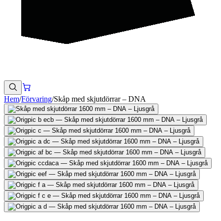
Hem
/
Förvaring
/
Skåp med skjutdörrar – DNA