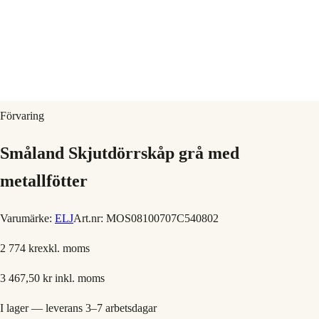
Förvaring
Småland Skjutdörrskåp grå med
metallfötter
Varumärke:
ELJ
Art.nr:
MOS08100707C540802
2 774 kr
exkl. moms
3 467,50 kr
inkl. moms
I lager — leverans 3–7 arbetsdagar