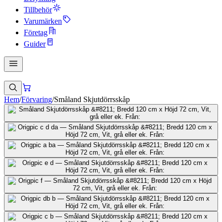
Tillbehör
Varumärken
Företag
Guider
Hem
/
Förvaring
/
Småland Skjutdörrsskåp