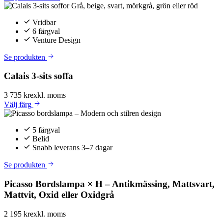
Vridbar
6 färgval
Venture Design
Se produkten
Calais 3-sits soffa
3 735 kr
exkl. moms
Välj
färg
5 färgval
Belid
Snabb leverans 3–7 dagar
Se produkten
Picasso Bordslampa × H – Antikmässing, Mattsvart,
Mattvit, Oxid eller Oxidgrå
2 195 kr
exkl. moms