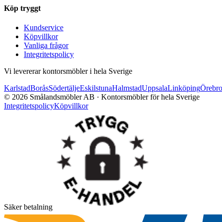
Köp tryggt
Kundservice
Köpvillkor
Vanliga frågor
Integritetspolicy
Vi levererar kontorsmöbler i hela Sverige
Karlstad
Borås
Södertälje
Eskilstuna
Halmstad
Uppsala
Linköping
Örebr
©
2026
Smålandsmöbler AB · Kontorsmöbler för hela Sverige
Integritetspolicy
Köpvillkor
Säker betalning