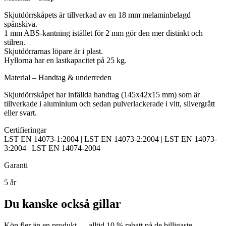
Skjutdörrskåpets är tillverkad av en 18 mm melaminbelagd
spånskiva.
1 mm ABS-kantning istället för 2 mm gör den mer distinkt och
stilren.
Skjutdörrarnas löpare är i plast.
Hyllorna har en lastkapacitet på 25 kg.
Material – Handtag & underreden
Skjutdörrskåpet har infällda handtag (145x42x15 mm) som är
tillverkade i aluminium och sedan pulverlackerade i vitt, silvergrått
eller svart.
Certifieringar
LST EN 14073-1:2004 | LST EN 14073-2:2004 | LST EN 14073-
3:2004 | LST EN 14074-2004
Garanti
5 år
Du kanske också gillar
Köp fler än en produkt — alltid 10 % rabatt på de billigaste