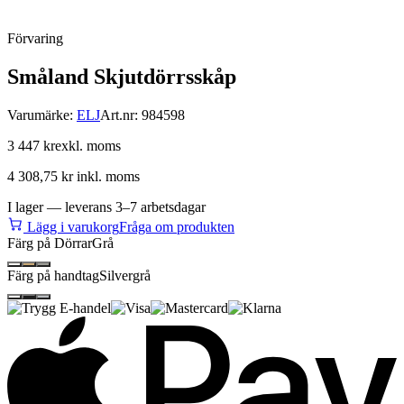
Förvaring
Småland Skjutdörrsskåp
Varumärke:
ELJ
Art.nr:
984598
3 447 kr
exkl. moms
4 308,75 kr
inkl. moms
I lager — leverans 3–7 arbetsdagar
Lägg i varukorg
Fråga om produkten
Färg på Dörrar
Grå
Färg på handtag
Silvergrå