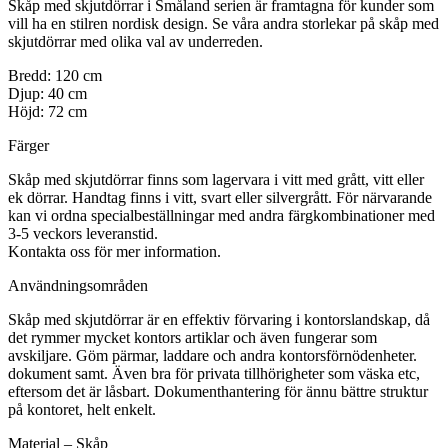
Skåp med skjutdörrar i Småland serien är framtagna för kunder som
vill ha en stilren nordisk design. Se våra andra storlekar på skåp med
skjutdörrar med olika val av underreden.
Bredd: 120 cm
Djup: 40 cm
Höjd: 72 cm
Färger
Skåp med skjutdörrar finns som lagervara i vitt med grått, vitt eller
ek dörrar. Handtag finns i vitt, svart eller silvergrått. För närvarande
kan vi ordna specialbeställningar med andra färgkombinationer med
3-5 veckors leveranstid.
Kontakta oss för mer information.
Användningsområden
Skåp med skjutdörrar är en effektiv förvaring i kontorslandskap, då
det rymmer mycket kontors artiklar och även fungerar som
avskiljare. Göm pärmar, laddare och andra kontorsförnödenheter.
dokument samt. Även bra för privata tillhörigheter som väska etc,
eftersom det är låsbart. Dokumenthantering för ännu bättre struktur
på kontoret, helt enkelt.
Material – Skåp