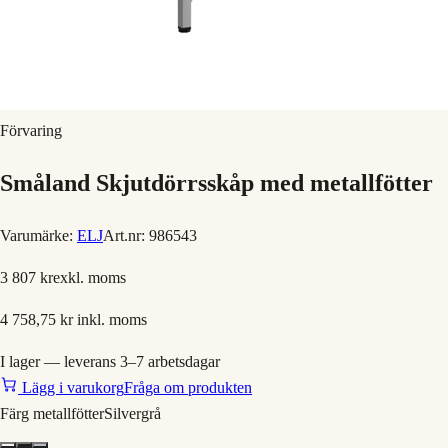
Förvaring
Småland Skjutdörrsskåp med metallfötter
Varumärke:
ELJ
Art.nr:
986543
3 807 kr
exkl. moms
4 758,75 kr
inkl. moms
I lager — leverans 3–7 arbetsdagar
Lägg i varukorg
Fråga om produkten
Färg metallfötter
Silvergrå