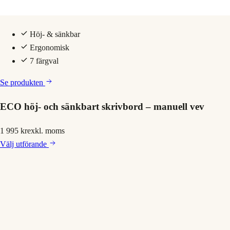
Höj- & sänkbar
Ergonomisk
7 färgval
Se produkten
ECO höj- och sänkbart skrivbord – manuell vev
1 995 kr
exkl. moms
Välj
utförande