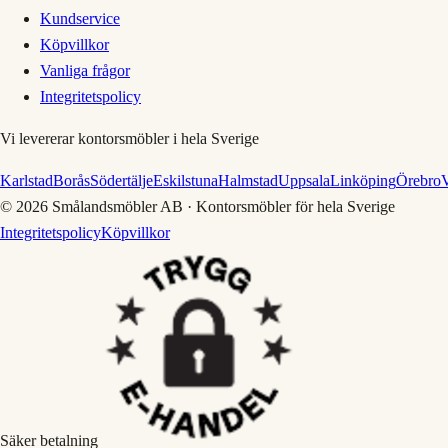
Kundservice
Köpvillkor
Vanliga frågor
Integritetspolicy
Vi levererar kontorsmöbler i hela Sverige
Karlstad
Borås
Södertälje
Eskilstuna
Halmstad
Uppsala
Linköping
Örebro
V
©
2026
Smålandsmöbler AB · Kontorsmöbler för hela Sverige
Integritetspolicy
Köpvillkor
Säker betalning