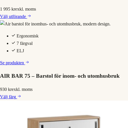
1 995 kr
exkl. moms
Välj
utförande
Ergonomisk
7 färgval
ELJ
Se produkten
AIR BAR 75 – Barstol för inom- och utomhusbruk
930 kr
exkl. moms
Välj
färg