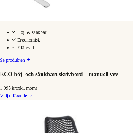
Höj- & sänkbar
Ergonomisk
7 färgval
Se produkten
ECO höj- och sänkbart skrivbord – manuell vev
1 995 kr
exkl. moms
Välj
utförande