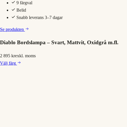
9 färgval
Belid
Snabb leverans 3–7 dagar
Se produkten
Diablo Bordslampa – Svart, Mattvit, Oxidgrå m.fl.
2 895 kr
exkl. moms
Välj
färg