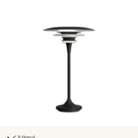
9 färgval