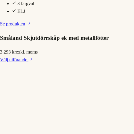
3 färgval
ELJ
Se produkten
Småland Skjutdörrskåp ek med metallfötter
3 293 kr
exkl. moms
Välj
utförande