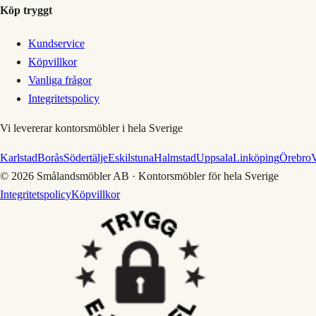
Köp tryggt
Kundservice
Köpvillkor
Vanliga frågor
Integritetspolicy
Vi levererar kontorsmöbler i hela Sverige
Karlstad
Borås
Södertälje
Eskilstuna
Halmstad
Uppsala
Linköping
Örebro
V
©
2026
Smålandsmöbler AB · Kontorsmöbler för hela Sverige
Integritetspolicy
Köpvillkor