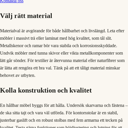
Kontakta oss
Välj rätt material
Materialval är avgörande för både hållbarhet och livslängd. Leta efter
möbler i massivt trä eller laminat med hög kvalitet, som tål slit.
Metallskenor och ramar bör vara stabila och korrosionsskyddade.
Undvik möbler med tunna skivor eller vikta metallkomponenter som
lätt går sönder. För textilier är återvunna material eller naturfibrer som
är lätta att rengöra ett bra val. Tänk på att ett tåligt material minskar
behovet av utbyten.
Kolla konstruktion och kvalitet
En hållbar möbel byggs för att hålla. Undersök skarvarna och fästena –
de ska sitta tajt och vara väl utförda. För kontorsstolar är en stabil,
justerbar gaslift och en robust stolbas med fem armarna ett tecken på
kvalitet. Testa gärna funktioner som höjdjustering och lutning för att