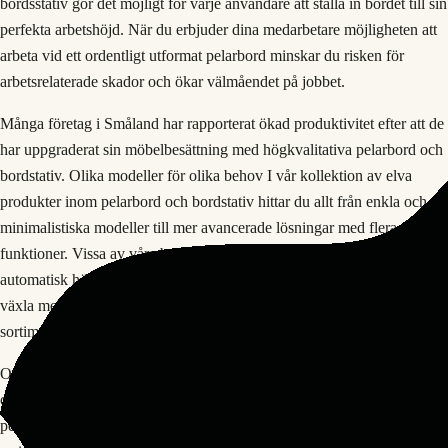
bordsstativ gör det möjligt för varje användare att ställa in bordet till sin
perfekta arbetshöjd. När du erbjuder dina medarbetare möjligheten att
arbeta vid ett ordentligt utformat pelarbord minskar du risken för
arbetsrelaterade skador och ökar välmåendet på jobbet.
Många företag i Småland har rapporterat ökad produktivitet efter att de
har uppgraderat sin möbelbesättning med högkvalitativa pelarbord och
bordstativ. Olika modeller för olika behov I vår kollektion av elva
produkter inom pelarbord och bordstativ hittar du allt från enkla och
minimalistiska modeller till mer avancerade lösningar med flera
funktioner. Vissa av våra bordstativ är försedda med elmotor för
automatisk höjdjustering, vilket gör det ännu enklare för användarna att
växla mellan sittande och stående arbete. Andra pelarbord i vårt
sortiment är mer traditionella men lika robusta och tillförlitliga.
Oavsett vilken modell du väljer får du en möbel som är både praktisk
och estetiskt tilltalande. Enkelt beställningsprocess Att beställa ett
pelarbord eller bordstativ från Smålands Kontorsmöbler är enkelt och