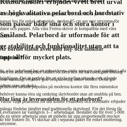
Hur väljer jag rätt bordsskiva till mitt stativ?
Kontorsmöbler erbjuder vi ett brett urval
av högkvalitativa pelarbord och bordstativ
Tänk på både arbetsyta och utrymme. En rund skiva på 60–70 cm
passar bra för enkel arbetsplats, medan 85 cm ger mer utrymme för
som passar både små och stora kontor i
dator och papper. Alla våra Ferrea-skivor är kompatibla med våra
Småland. Pelarbord är utformade för att
stativ.
ge stabilitet och funktionalitet utan att ta
Är bordet stabilt även med höj- och sänkbar
upp alltför mycket plats.
funktion?
Ja, våra pelarbord har ett robust kryss-stativ som ger god stabilitet i alla
Med en solid mittpelare istället för flera ben får du en elegant lösning
höjdlägen. Det är perfekt för att växla mellan sittande och stående
som samtidigt erbjuder god benplacering under bordet. Detta gör
arbete utan att skaka.
pelarbord särskilt populära på moderna kontor där flera människor
behöver kunna röra sig omkring skrivbordet utan att snubbla på ben.
Hur lång är leveranstiden för ett pelarbord?
Varför välja pelarbord för ditt kontor Pelarbord och bordstativ erbjuder
många fördelar jämfört med traditionella skrivbord. För det första får
Leveransen tar vanligtvis 3–7 arbetsdagar. Beställer du för över 5 000
du en större arbetsyta utan att möbeln tar upp proportionellt mycket
kr blir frakten fri. Vi skickar allt i separata paket för enkel montering.
utrymme.