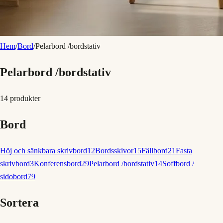
Hem
/
Bord
/
Pelarbord /bordstativ
Pelarbord /bordstativ
14
produkter
Bord
Höj och sänkbara skrivbord
12
Bordsskivor
15
Fällbord
21
Fasta
skrivbord
3
Konferensbord
29
Pelarbord /bordstativ
14
Soffbord /
sidobord
79
Sortera