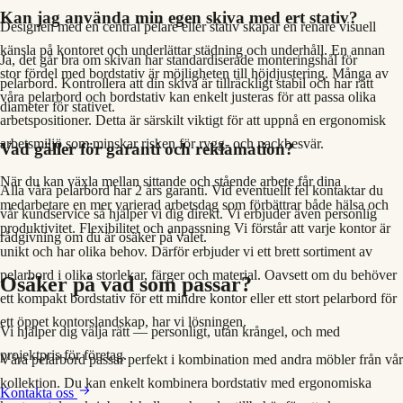
Kan jag använda min egen skiva med ert stativ?
Designen med en central pelare eller stativ skapar en renare visuell
känsla på kontoret och underlättar städning och underhåll. En annan
Ja, det går bra om skivan har standardiserade monteringshål för
stor fördel med bordstativ är möjligheten till höjdjustering. Många av
pelarbord. Kontrollera att din skiva är tillräckligt stabil och har rätt
våra pelarbord och bordstativ kan enkelt justeras för att passa olika
diameter för stativet.
arbetspositioner. Detta är särskilt viktigt för att uppnå en ergonomisk
arbetsmiljö som minskar risken för rygg- och nackbesvär.
Vad gäller för garanti och reklamation?
När du kan växla mellan sittande och stående arbete får dina
Alla våra pelarbord har 2 års garanti. Vid eventuellt fel kontaktar du
medarbetare en mer varierad arbetsdag som förbättrar både hälsa och
vår kundservice så hjälper vi dig direkt. Vi erbjuder även personlig
produktivitet. Flexibilitet och anpassning Vi förstår att varje kontor är
rådgivning om du är osäker på valet.
unikt och har olika behov. Därför erbjuder vi ett brett sortiment av
pelarbord i olika storlekar, färger och material. Oavsett om du behöver
Osäker på vad som passar?
ett kompakt bordstativ för ett mindre kontor eller ett stort pelarbord för
ett öppet kontorslandskap, har vi lösningen.
Vi hjälper dig välja rätt — personligt, utan krångel, och med
projektpris för företag.
Våra pelarbord passar perfekt i kombination med andra möbler från vår
kollektion. Du kan enkelt kombinera bordstativ med ergonomiska
Kontakta oss