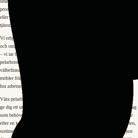
smidigt. Du kan bläddra genom vårt sortiment online, läsa detaljerade
produktbeskrivningar och jämföra olika modeller. Om du har frågor
eller behöver professionell rådgivning står vårt kunniga team gärna till
tjänst.
Vi erbjuder även leverans och montering till de flesta platser i Småland
och omgivande regioner. Så att du inte behöver oroa dig för logistiken
– vi tar hand om det för dig. Investera i din kontorsmiljö idag Ett bra
pelarbord eller bordstativ är en investering i din medarbetares
välbefinnande och produktivitet. Genom att välja höga kvalitativa
möbler från Smålands Kontorsmöbler visar du att du bryr dig om en
bra arbetsmiljö.
Våra pelarbord och bordstativ är utformade för att hålla under år och
ge dig ett utmärkt värde för pengarna. Oavsett om du är ett litet företag
som behöver några få pelarbord eller en större organisation som letar
efter en komplett möbellösning, kan vi hjälpa dig. Vi har erfarenheten,
sortimentet och kunskap för att rekommendera rätt bordstativ för just