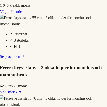
1 045 kr
exkl. moms
Välj
utförande
Justerbar
3 storlekar
ELJ
Se produkten
Ferrea kryss-stativ – 3 olika höjder för inomhus och
utomhusbruk
625 kr
exkl. moms
Välj
storlek