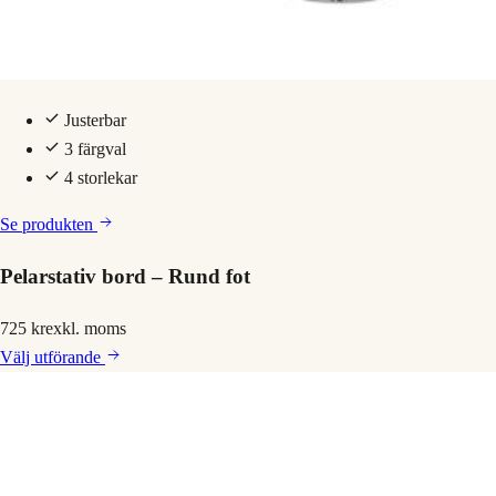
Justerbar
3 färgval
4 storlekar
Se produkten
Pelarstativ bord – Rund fot
725 kr
exkl. moms
Välj
utförande