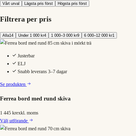
Vårt urval
Lägsta pris först
Högsta pris först
Filtrera per pris
Alla
14
Under 1 000 kr
4
1 000–3 000 kr
9
6 000–12 000 kr
1
Justerbar
ELJ
Snabb leverans 3–7 dagar
Se produkten
Ferrea bord med rund skiva
1 445 kr
exkl. moms
Välj
utförande