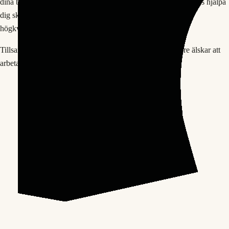
dina behov. Kontakta Smålands Kontorsmöbler idag och låt oss hjälpa
dig skapa en modern och ergonomisk arbetsmiljö med våra
högkvalitativa pelarbord och bordstativ.
Tillsammans kan vi bygga ett kontor som dina medarbetare älskar att
arbeta i!