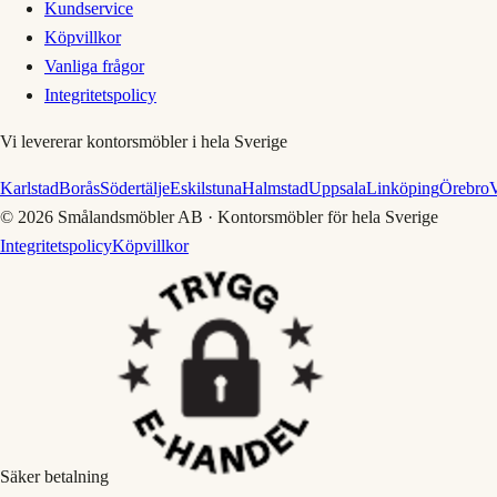
Kundservice
Köpvillkor
Vanliga frågor
Integritetspolicy
Vi levererar kontorsmöbler i hela Sverige
Karlstad
Borås
Södertälje
Eskilstuna
Halmstad
Uppsala
Linköping
Örebro
V
©
2026
Smålandsmöbler AB · Kontorsmöbler för hela Sverige
Integritetspolicy
Köpvillkor
Säker betalning