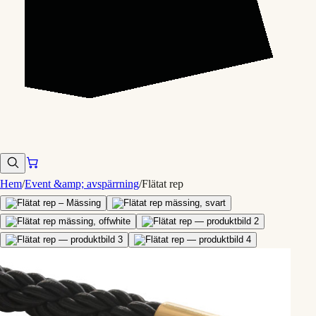
Hem
/
Event &amp; avspärrning
/
Flätat rep