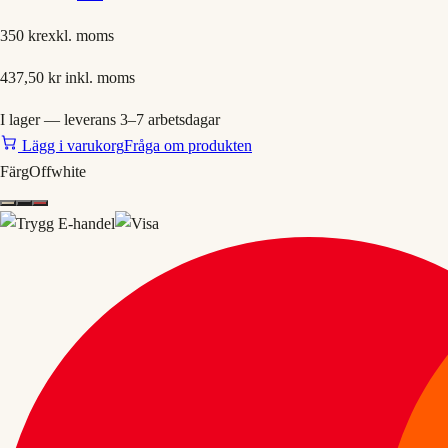
350 kr
exkl. moms
437,50 kr
inkl. moms
I lager — leverans 3–7 arbetsdagar
Lägg i varukorg
Fråga om produkten
Färg
Offwhite