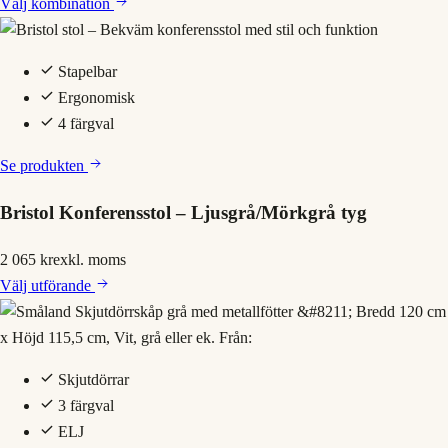
Välj
kombination
Stapelbar
Ergonomisk
4 färgval
Se produkten
Bristol Konferensstol – Ljusgrå/Mörkgrå tyg
2 065 kr
exkl. moms
Välj
utförande
Skjutdörrar
3 färgval
ELJ