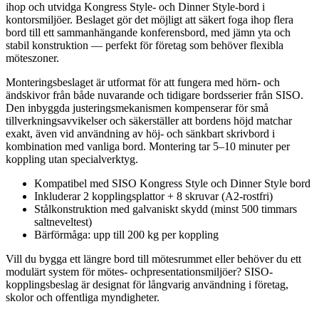
ihop och utvidga Kongress Style- och Dinner Style-bord i
kontorsmiljöer. Beslaget gör det möjligt att säkert foga ihop flera
bord till ett sammanhängande konferensbord, med jämn yta och
stabil konstruktion — perfekt för företag som behöver flexibla
möteszoner.
Monteringsbeslaget är utformat för att fungera med hörn- och
ändskivor från både nuvarande och tidigare bordsserier från SISO.
Den inbyggda justeringsmekanismen kompenserar för små
tillverkningsavvikelser och säkerställer att bordens höjd matchar
exakt, även vid användning av höj- och sänkbart skrivbord i
kombination med vanliga bord. Montering tar 5–10 minuter per
koppling utan specialverktyg.
Kompatibel med SISO Kongress Style och Dinner Style bord
Inkluderar 2 kopplingsplattor + 8 skruvar (A2-rostfri)
Stålkonstruktion med galvaniskt skydd (minst 500 timmars
saltneveltest)
Bärförmåga: upp till 200 kg per koppling
Vill du bygga ett längre bord till mötesrummet eller behöver du ett
modulärt system för mötes- ochpresentationsmiljöer? SISO-
kopplingsbeslag är designat för långvarig användning i företag,
skolor och offentliga myndigheter.