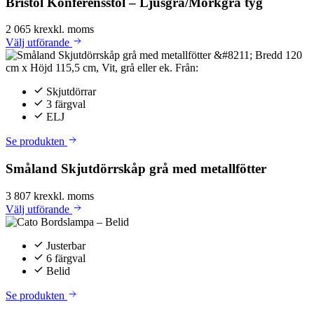
Bristol Konferensstol – Ljusgrå/Mörkgrå tyg
2 065 kr
exkl. moms
Välj
utförande
Skjutdörrar
3 färgval
ELJ
Se produkten
Småland Skjutdörrskåp grå med metallfötter
3 807 kr
exkl. moms
Välj
utförande
Justerbar
6 färgval
Belid
Se produkten