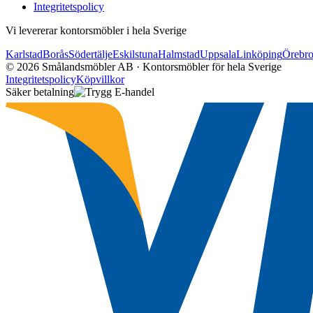
Integritetspolicy
Vi levererar kontorsmöbler i hela Sverige
Karlstad
Borås
Södertälje
Eskilstuna
Halmstad
Uppsala
Linköping
Örebr
©
2026
Smålandsmöbler AB · Kontorsmöbler för hela Sverige
Integritetspolicy
Köpvillkor
Säker betalning