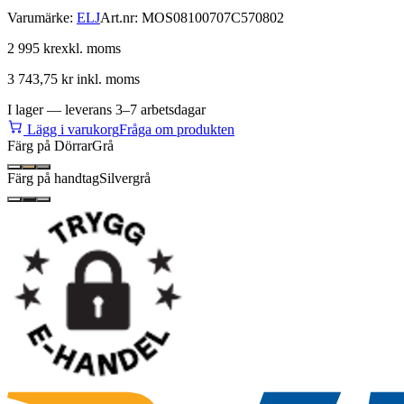
Varumärke:
ELJ
Art.nr:
MOS08100707C570802
2 995 kr
exkl. moms
3 743,75 kr
inkl. moms
I lager — leverans 3–7 arbetsdagar
Lägg i varukorg
Fråga om produkten
Färg på Dörrar
Grå
Färg på handtag
Silvergrå