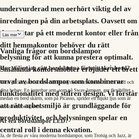
undervurderad men oerhört viktig del av
inredningen på din arbetsplats. Oavsett om
du arbetar på ett modernt kontor eller från
Läs mer
ditt hemmakontor behöver du rätt
Vanliga frågor om
bordslampor
belysning för att kunna prestera optimalt.
Hur väljer jag rätt bordslampa för mitt skrivbord?
Smålands kontorsmöbler erbjuder ett brett
urval av bordslampor som kombinerar
Tänk på lampans storlek och ljusstyrka i förhållande till ditt bord och
dina behov. En justerbar arm, som på Sway-lampan, ger flexibilitet,
funktionalitet med stilren design. Vi förstår
medan en bred skärm, som på Picasso, sprider ett mjukt ljus som är
att rätt arbetsmiljö är grundläggande för
skonsamt för ögonen.
produktivitet, och belysningen spelar en
Är era bordslampor LED?
central roll i denna ekvation.
Ja, de flesta av våra moderna bordslampor, som Trotsig och Jazz, är