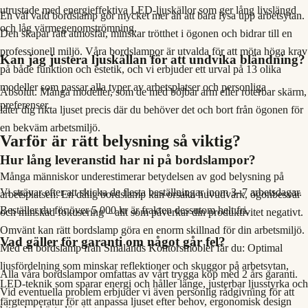
utrustade med energieffektiva LED-ljuskällor som ger lång livslängd
En väl vald bordslamp gör mycket mer än att bara lysa upp arbetsytan.
och låg värmegenomströmning.
Den skapar rätt atmosfär, minskar trötthet i ögonen och bidrar till en
professionell miljö. Våra bordslampor är utvalda för att möta höga krav
Kan jag justera ljuskällan för att undvika bländning?
på både funktion och estetik, och vi erbjuder ett urval på 13 olika
modeller som passar alla typer av arbetsplatser och personliga
Absolut. Många modeller, som de med böjbar arm eller roterbar skärm,
preferenser.
låter dig rikta ljuset precis där du behöver det och bort från ögonen för
en bekväm arbetsmiljö.
Varför är rätt belysning så viktig?
Hur lång leveranstid har ni på bordslampor?
Många människor underestimerar betydelsen av god belysning på
Vi strävar efter att skicka de flesta beställningar inom 3–7 arbetsdagar.
arbetsplatsen. En dålig bordslamp kan orsaka huvudvärk, ögonbesvär
Beställer du för över 5 000 kr är frakten dessutom helt fri.
och minskad fokusering – allt som påverkar din produktivitet negativt.
Omvänt kan rätt bordslamp göra en enorm skillnad för din arbetsmiljö.
Vad gäller för garanti om något går fel?
Med en bordslamp från Smålands Kontorsmöbler får du: Optimal
ljusfördelning som minskar reflektioner och skuggor på arbetsytan,
Alla våra bordslampor omfattas av vårt trygga köp med 2 års garanti.
LED-teknik som sparar energi och håller länge, justerbar ljusstyrka och
Vid eventuella problem erbjuder vi även personlig rådgivning för att
färgtemperatur för att anpassa ljuset efter behov, ergonomisk design