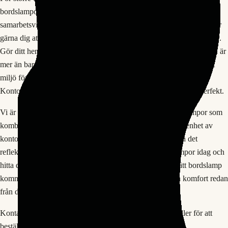
bordslampor erbjuder vi också volymrabatter och fasta
samarbetsvillkor. Vi förstår att varje arbetsplats är unik, och vi hjälper
gärna dig att hitta den perfekta bordslampan för dina specifika behov.
Gör ditt hemmakontor eller arbetsplats komplett En bra arbetsstation är
mer än bara ett skrivbord och en stol – det handlar om att skapa rätt
miljö för fokus och produktivitet. En bordslamp från Smålands
Kontorsmöbler är det sista pusselbiten som gör din arbetsplats perfekt.
Vi är stolta över att erbjuda ett noggrant urval av 13 bordslampor som
kombinerar funktion, design och hållbarhet. Med vår erfarenhet av
kontorsmöbler och inredning vet vi vad som fungerar, och det
reflekteras i vårt utbud. Utforska vår samling av bordslampor idag och
hitta den perfekta belysningen för din arbetsplats. Med rätt bordslamp
kommer du att märka skillnaden i både produktivitet och komfort redan
från dag ett.
Kontakta Smålands kontorsmöbler för mer information eller för att
beställa din nya bordslamp!