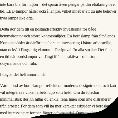
inte bara bra för miljön – det sparar även pengar på din elräkning över
tid. LED-lampor håller också längre, vilket innebär att du inte behöver
byta lampa lika ofta.
Detta gör dem till en kostnadseffektiv investering för både
hemmakontor och större kontorsmiljöer. En bordslamp från Smålands
Kontorsmöbler är därför inte bara en investering i bättre arbetsmiljö,
utan också i långsiktig ekonomi. Designval för alla smaker Det finns
en tid när bordslampor var långt ifrån attraktiva – ofta stora,
skrymmande och fula.
I dag är det helt annorlunda.
Vårt utbud av bordslampor reflekterar moderna designtrender och kan
väl integreras i vilken arbetsmiljö som helst. Om du föredrar
minimalistisk design hittar du enkla, rena linjer som inte distraherar
från arbetet. För dem som vill ha mer karaktär erbjuder vi bordslampor
med intressantare former, färger och material. Oavsett din stil kan du