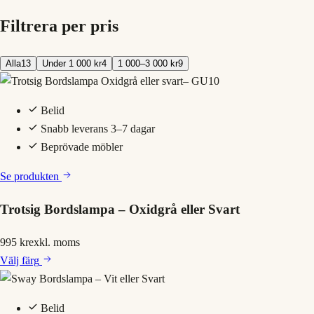
Filtrera per pris
Alla
13
Under 1 000 kr
4
1 000–3 000 kr
9
Belid
Snabb leverans 3–7 dagar
Beprövade möbler
Se produkten
Trotsig Bordslampa – Oxidgrå eller Svart
995 kr
exkl. moms
Välj
färg
Belid