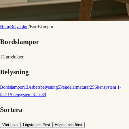
Hem
/
Belysning
/
Bordslampor
Bordslampor
13
produkter
Belysning
Bordslampor
13
Arbetsbelysning
5
Pendelarmaturer
25
Skensystem 1-
fas
21
Skensystem 3-fas
39
Sortera
Vårt urval
Lägsta pris först
Högsta pris först