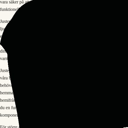
vara säker på att du hittar en bordslamp som passar både dina
funktionella behov och dina estetiska preferenser.
Justerbarhet och flexibilitet Olika arbetsuppgifter kräver olika
ljusstyrka. En programmerare behöver kanske annorlunda belysning än
en som arbetar med design eller text. Många av våra bordslampor
erbjuder justerbar ljusstyrka så att du kan anpassa belysningen efter
dina behov. Några modeller erbjuder även olika färgtemperaturer –
varmare ljus för motsökning och kyligare ljus för aktivare arbete.
Justerbar arm eller huvud är en annan viktig funktion som många av
våra bordslampor har. Detta gör det möjligt att rikta ljuset exakt dit du
behöver det, oavsett hur du sitter eller vad du gör. Val för
hemmakontor och professionella miljöer Oavsett om du jobbar
hemifrån några dagar i veckan eller är fulltidspendlare hemma, behöver
du en fungerande arbetsstation. En bra bordslamp är en grundläggande
komponent.
För större organisationer som vill möblera hela kontor med