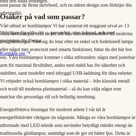
hitta den bästa lösningen.
som passar de flesta skrivbord, och en stilren design som förhöjer din
arbetsmiljö.
Osäker på vad som passar?
Vårt utbud av bordslampor Vi har curaterat ett noggrant urval av 13
Vi hjälper dig välja rätt — personligt, utan krångel, och med
olika bordslampor som täcker allt från klassiska modeller till moderna
projektpris för företag.
designlösningar. Vare sig du letar efter en enkel och funktionell lampa
eller något mer avancerat med smarta funktioner, hittar du det här hos
Kontakta oss
oss. Våra bordslampor kommer i olika utföranden: några med justerbar
arm för maximal flexibilitet, andra med stabil bas för säkerhet och
stabilitet, samt modeller med inbyggd USB-laddning för dina enheter.
Vi erbjuder också bordslampor i olika material – från klassisk metall
och textil till moderna plastmaterial – så du kan välja något som
matchar din personliga stil och befintlig inredning.
Energieffektiva lösningar för modernt arbete I vår tid är
energieffektivitet viktigare än någonsin. Många av våra bordslampor är
utformade med LED-teknik som använder betydligt mindre energi än
traditionella glödlampor, samtidigt som de ger ett bättre ljus. Detta är