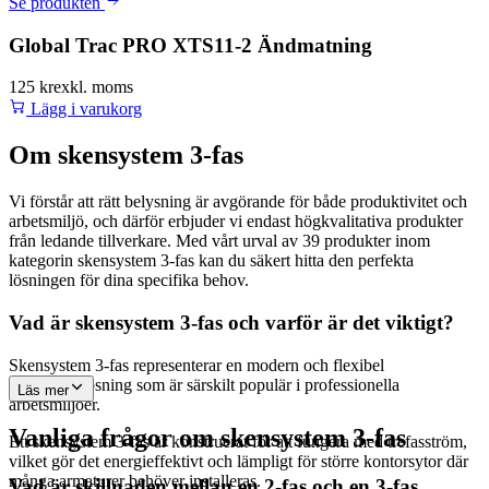
Se produkten
Global Trac PRO XTS11-2 Ändmatning
125 kr
exkl. moms
Lägg i varukorg
Om
skensystem 3-fas
Vi förstår att rätt belysning är avgörande för både produktivitet och
arbetsmiljö, och därför erbjuder vi endast högkvalitativa produkter
från ledande tillverkare. Med vårt urval av 39 produkter inom
kategorin skensystem 3-fas kan du säkert hitta den perfekta
lösningen för dina specifika behov.
Vad är skensystem 3-fas och varför är det viktigt?
Skensystem 3-fas representerar en modern och flexibel
belysningslösning som är särskilt populär i professionella
Läs mer
arbetsmiljöer.
Vanliga frågor om
skensystem 3-fas
Ett skensystem 3-fas är konstruerat för att fungera med trefasström,
vilket gör det energieffektivt och lämpligt för större kontorsytor där
många armaturer behöver installeras.
Vad är skillnaden mellan en 2-fas och en 3-fas