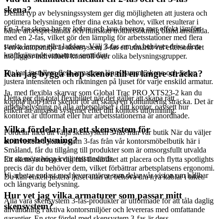
skena?
Denna typ av belysningssystem ger dig möjligheten att justera och
optimera belysningen efter dina exakta behov, vilket resulterar i
En 3-fas skena har tre ledare och kan leverera mer effekt jämfört
bättre arbetsprestanda och minskad trötthetsökning bland anställda.
med en 2-fas, vilket gör den lämplig för arbetsstationer med flera
starka lampor eller laddare. Välj 3-fas om du behöver driva flera
I en kontorsmiljö är skensystem 3-fas ett utmärkt val eftersom det
kraftkrävande armaturer samtidigt.
möjliggör individuell kontroll över olika belysningsgrupper.
Du kan installera flera armaturer längs samma skena och sedan
Kan jag bygga ihop skenor till en längre sträcka?
justera intensiteten och riktningen på ljuset för varje enskild armatur.
Ja, med flexibla skarvar som Global Trac PRO XTS23-2 kan du
Detta ger dig total flexibilitet när det gäller att skapa rätt
koppla ihop flera skenor för att skapa en kontinuerlig sträcka. Det är
arbetsbelysning på alla arbetsplatser i ditt kontor, oavsett hur
enkelt att anpassa systemet efter ditt kontors utformning.
kontoret är utformat eller hur arbetsstationerna är anordnade.
Vilka fördelar har ett skensystem för
Fördelar med att välja skensystem 3-fas från vår butik När du väljer
kontorsbelysning?
att investera i skensystem 3-fas från vår kontorsmöbelbutik här i
Småland, får du tillgång till produkter som är omsorgsfullt utvalda
för att möta höga kvalitetsstandards.
Ett skensystem ger dig full flexibilitet att placera och flytta spotlights
precis där du behöver dem, vilket förbättrar arbetsplatsens ergonomi.
Vi arbetar endast med leverantörer som delar vår vision om hållbar
Du kan enkelt justera ljuset utan att behöva dra nya kablar i taket.
och långvarig belysning.
Hur vet jag vilka armaturer som passar mitt
Alla våra skensystem 3-fas-produkter är utformade för att tåla daglig
skensystem?
användning i aktiva kontorsmiljöer och levereras med omfattande
garantier. En stor fördel med skensystem 3-fas är dess