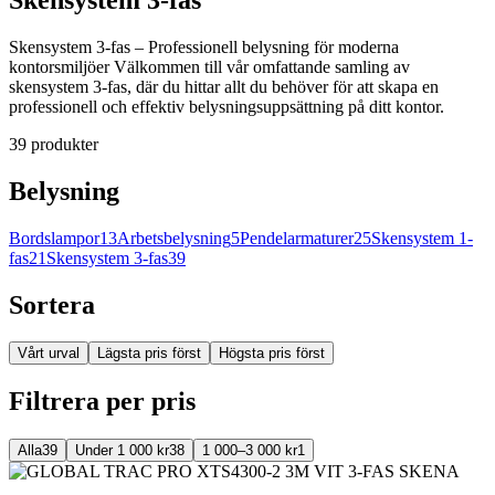
Skensystem 3-fas – Professionell belysning för moderna
kontorsmiljöer Välkommen till vår omfattande samling av
skensystem 3-fas, där du hittar allt du behöver för att skapa en
professionell och effektiv belysningsuppsättning på ditt kontor.
39
produkter
Belysning
Bordslampor
13
Arbetsbelysning
5
Pendelarmaturer
25
Skensystem 1-
fas
21
Skensystem 3-fas
39
Sortera
Vårt urval
Lägsta pris först
Högsta pris först
Filtrera per pris
Alla
39
Under 1 000 kr
38
1 000–3 000 kr
1