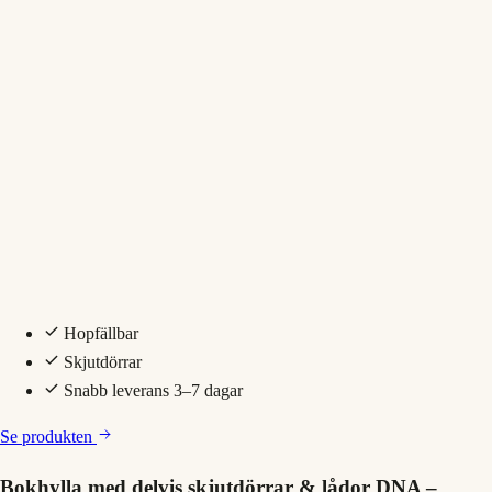
Hopfällbar
Skjutdörrar
Snabb leverans 3–7 dagar
Se produkten
Bokhylla med delvis skjutdörrar & lådor DNA –