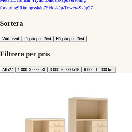
Metall
13
Hurtsar
4
Hyllor
5
Jalusiskåp
8
Personlig
förvaring
9
Ritningsskåp
7
Sidoskåp/Tower
4
Skåp
27
Sortera
Vårt urval
Lägsta pris först
Högsta pris först
Filtrera per pris
Alla
27
1 000–3 000 kr
3
3 000–6 000 kr
15
6 000–12 000 kr
9